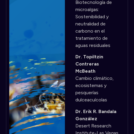
Biotecnología de
microalgas:
Sostenibilidad y
neutralidad de
carbono en el
tratamiento de
aguas residuales
Dr. Topiltzin
Contreras
McBeath
Cambio climático,
ecosistemas y
pesquerías
dulceacuícolas
Dr. Erik R. Bandala
González
Desert Research
Institute-Las Vegas