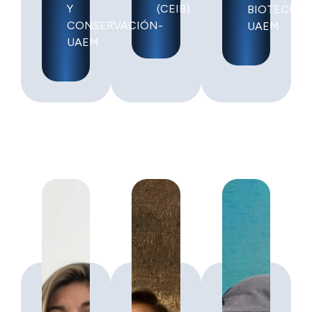
Y
(CEIB)
BIOTECNOL
CONSERVACIÓN-
UAEM
UAEM