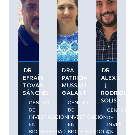
DR.
DRA.
DR.
EFRAÍN
PATRICIA
ALEXIS
TOVAR
MUSSALI
J.
SÁNCHEZ
GALANTE
RODRÍGUE
SOLÍS
CENTRO
CENTRO
DE
DE
CENTRO
INVESTIGACIÓN
INVESTIGACIÓN
DE
EN
EN
INVESTIGA
BIODIVERSIDAD
BIOTECNOLOGÍA
EN