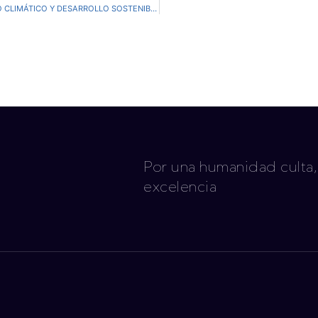
PARTICIPARÁ SDS EN LA CÁTEDRA UNESCO “CAMBIO CLIMÁTICO Y DESARROLLO SOSTENIBLE EN AMÉRICA LATINA”
Por una humanidad culta,
excelencia