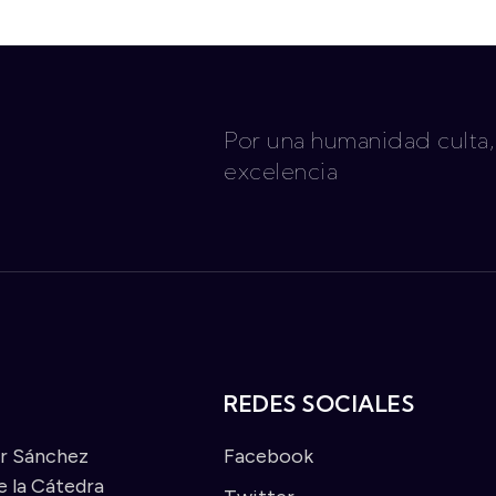
Por una humanidad culta,
excelencia
REDES SOCIALES
ar Sánchez
Facebook
 la Cátedra