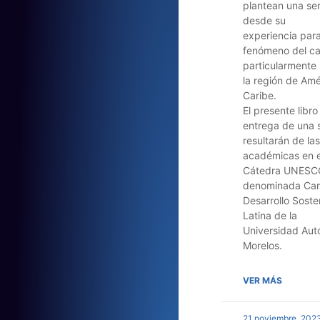
plantean una se
desde su
experiencia para
fenómeno del ca
particularmente
la región de Amé
Caribe.
El presente libro
entrega de una s
resultarán de la
académicas en e
Cátedra UNESC
denominada Cam
Desarrollo Soste
Latina de la
Universidad Aut
Morelos.
VER MÁS
21 noviembre, 202