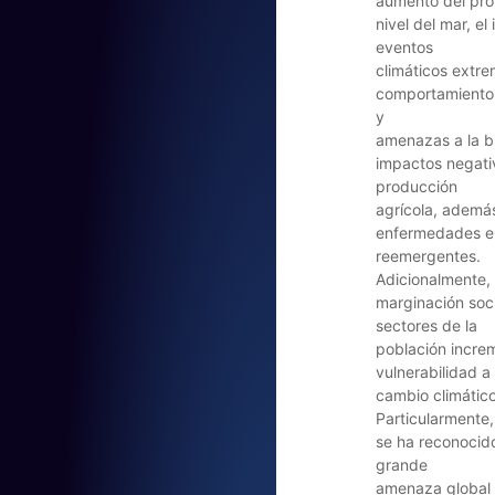
aumento del pro
nivel del mar, e
eventos
climáticos extre
comportamiento 
y
amenazas a la b
impactos negati
producción
agrícola, ademá
enfermedades e
reemergentes.
Adicionalmente, 
marginación soci
sectores de la
población incre
vulnerabilidad a 
cambio climático
Particularmente,
se ha reconocid
grande
amenaza global p