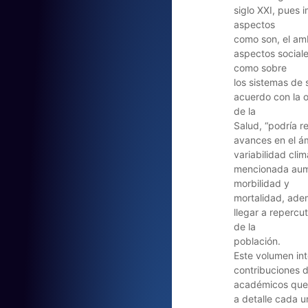
siglo XXI, pues 
aspectos
como son, el amb
aspectos sociale
como sobre
los sistemas de 
acuerdo con la 
de la
Salud, “podría r
avances en el ám
variabilidad clim
mencionada aume
morbilidad y
mortalidad, ad
llegar a repercut
de la
población.
Este volumen int
contribuciones 
académicos que 
a detalle cada 