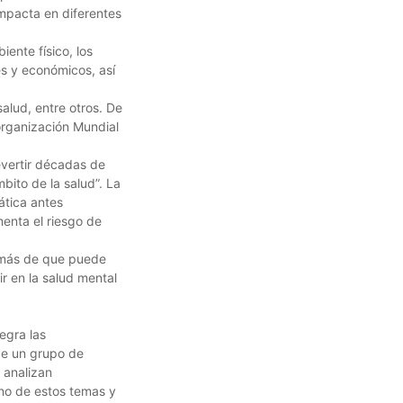
impacta en diferentes
iente físico, los
s y económicos, así
salud, entre otros. De
organización Mundial
evertir décadas de
bito de la salud”. La
ática antes
nta el riesgo de
emás de que puede
ir en la salud mental
egra las
de un grupo de
analizan
uno de estos temas y