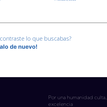
contraste lo que buscabas?​
talo de nuevo!​
Por una humanidad culta,
excelencia