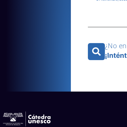
¿No en
¡Intén