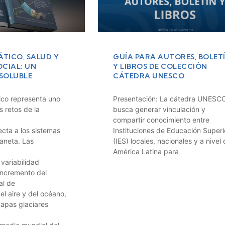
TICO, SALUD Y
GUÍA PARA AUTORES, BOLET
CIAL: UN
Y LIBROS DE COLECCIÓN
ISOLUBLE
CÁTEDRA UNESCO
ico representa uno
Presentación: La cátedra UNESC
s retos de la
busca generar vinculación y
compartir conocimiento entre
cta a los sistemas
Instituciones de Educación Superi
laneta. Las
(IES) locales, nacionales y a nivel
América Latina para
 variabilidad
 incremento del
al de
el aire y del océano,
capas glaciares