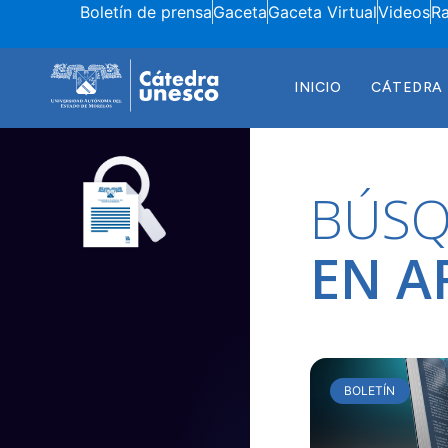
Boletín de prensa
Gaceta
Gaceta Virtual
Videos
R
INICIO
CÁTEDRA
BÚS
EN A
BOLETÍN