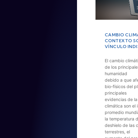
CAMBIO CLIMÁ
CONTEXTO SO
VÍNCULO IND
El cambio climát
de los principale
humanidad
debido a que afe
bio-físicos del p
principales
evidencias de la
climática son el
promedio mundi
la temperatura d
deshielo de las 
terrestres, el