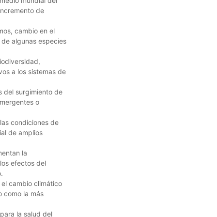
medio mundial del
l incremento de
mos, cambio en el
de algunas especies
iodiversidad,
vos a los sistemas de
s del surgimiento de
mergentes o
las condiciones de
al de amplios
mentan la
los efectos del
.
 el cambio climático
o como la más
ara la salud del